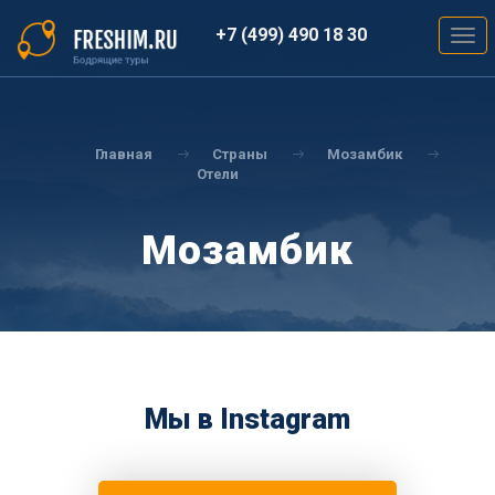
Перейти
к
+7 (499) 490 18 30
Togg
основному
navig
содержанию
Вы
здесь
Главная
Страны
Мозамбик
Отели
Мозамбик
Мы в Instagram