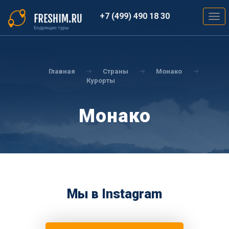
Перейти
к
+7 (499) 490 18 30
Togg
основному
navig
содержанию
Вы
здесь
Главная
Страны
Монако
Курорты
Монако
Мы в Instagram