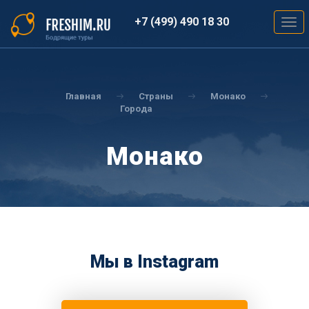
Перейти
к
+7 (499) 490 18 30
Togg
основному
navig
содержанию
Вы
здесь
Главная
Страны
Монако
Города
Монако
Мы в Instagram