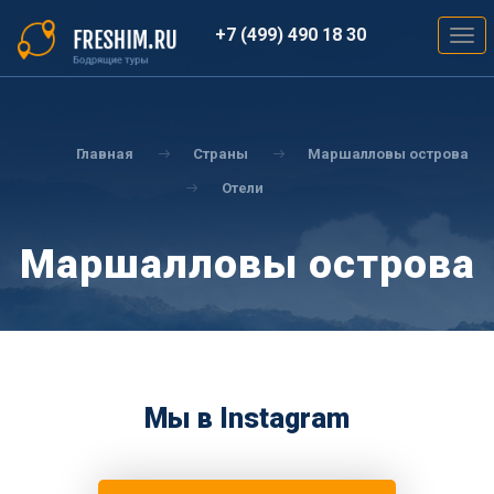
Перейти
к
+7 (499) 490 18 30
Togg
основному
navig
содержанию
Вы
здесь
Главная
Страны
Маршалловы острова
Отели
Маршалловы острова
Мы в Instagram