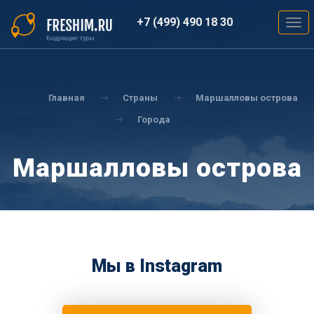
Перейти
к
+7 (499) 490 18 30
Togg
основному
navig
содержанию
Вы
здесь
Главная
Страны
Маршалловы острова
Города
Маршалловы острова
Мы в Instagram