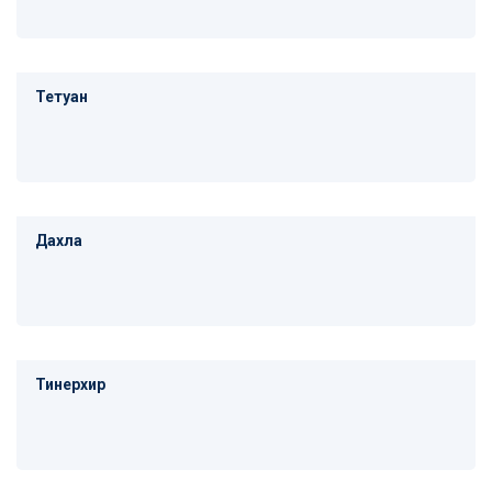
Тетуан
Дахла
Тинерхир