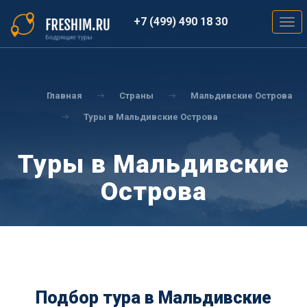
Перейти
к
+7 (499) 490 18 30
Togg
основному
navig
содержанию
Вы
здесь
Главная
Страны
Мальдивские Острова
Туры в Мальдивские Острова
Туры в Мальдивские
Острова
Подбор тура в Мальдивские