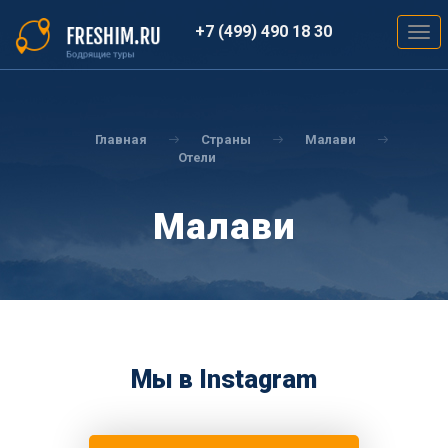
Перейти
к
+7 (499) 490 18 30
Togg
основному
navig
содержанию
Вы
здесь
Главная
Страны
Малави
Отели
Малави
Мы в Instagram