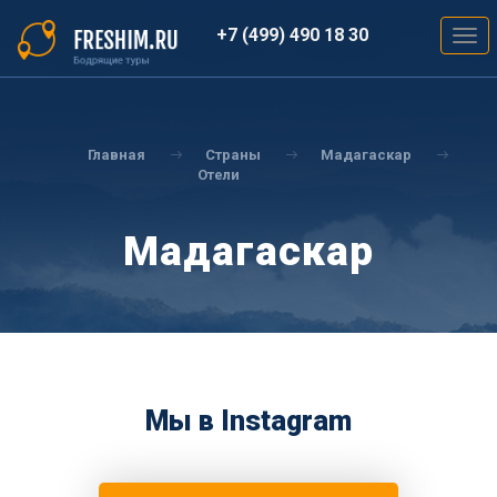
Перейти
к
+7 (499) 490 18 30
Togg
основному
navig
содержанию
Вы
здесь
Главная
Страны
Мадагаскар
Отели
Мадагаскар
Мы в Instagram