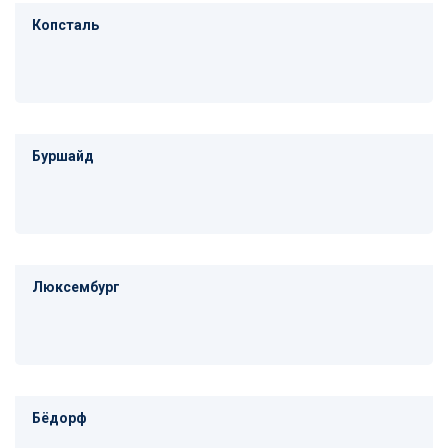
Копсталь
Буршайд
Люксембург
Бёдорф