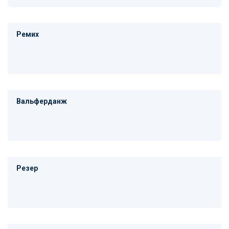
Ремих
Вальферданж
Резер