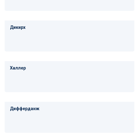
Дикирх
Халлер
Дифферданж