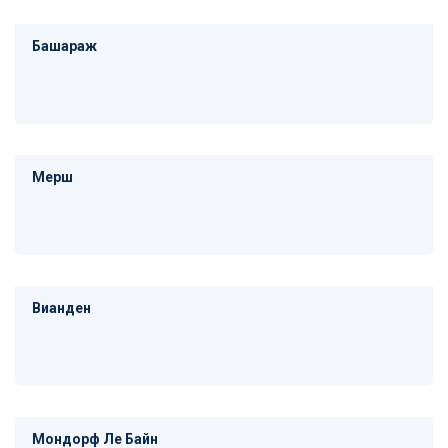
Башараж
Мерш
Вианден
Мондорф Ле Байн