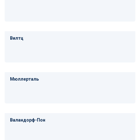
Вилтц
Мюллерталь
Валандорф-Пон