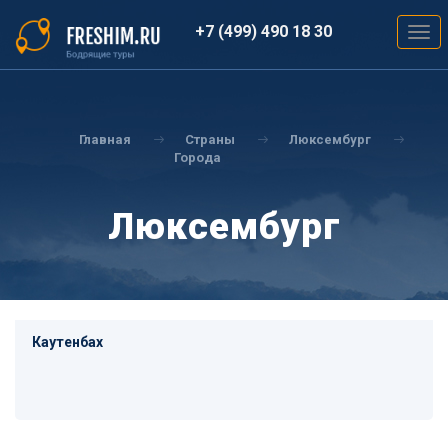
Перейти
к
+7 (499) 490 18 30
Togg
основному
navig
содержанию
Вы
здесь
Главная
Страны
Люксембург
Города
Люксембург
Каутенбах