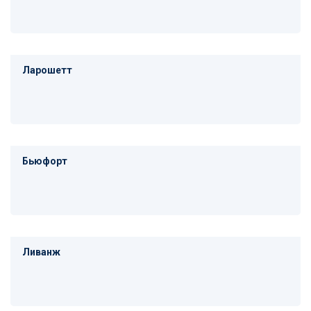
Ларошетт
Бьюфорт
Ливанж