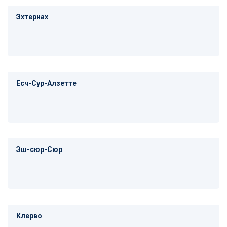
Эхтернах
Есч-Сур-Алзетте
Эш-сюр-Сюр
Клерво