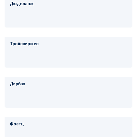
Дюделанж
Тройсвиржес
Дирбах
Фоетц