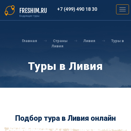
Перейти
к
+7 (499) 490 18 30
Togg
основному
navig
содержанию
Вы
здесь
Главная
Страны
Ливия
Туры в
Ливия
Туры в Ливия
Подбор тура в Ливия онлайн