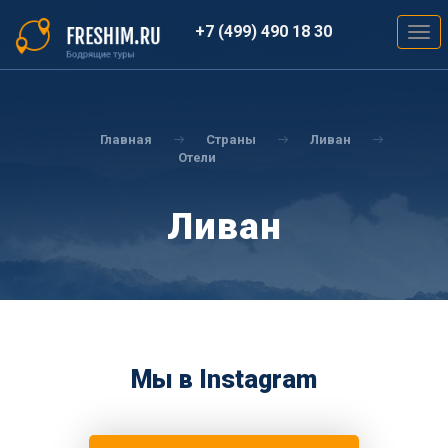
Перейти
к
+7 (499) 490 18 30
Togg
основному
navig
содержанию
Вы
здесь
Главная
Страны
Ливан
Отели
Ливан
Мы в Instagram