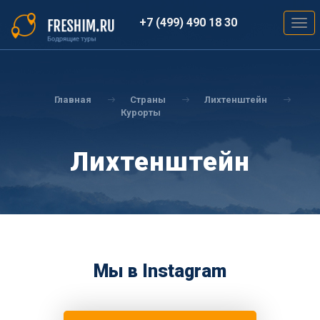
Перейти
к
+7 (499) 490 18 30
Togg
основному
navig
содержанию
Вы
здесь
Главная
Страны
Лихтенштейн
Курорты
Лихтенштейн
Мы в Instagram