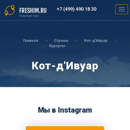
Перейти
к
+7 (499) 490 18 30
Togg
основному
navig
содержанию
Вы
здесь
Главная
Страны
Кот-д'Ивуар
Курорты
Кот-д'Ивуар
Мы в Instagram