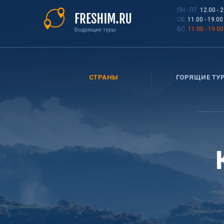
Перейти
ПН - ПТ:
12.00 - 
к
СБ:
11.00 - 19.00
основному
ВС:
11.00 - 19.00
содержанию
СТРАНЫ
ГОРЯЩИЕ ТУ
Вы
здесь