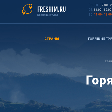
Перейти
ПН - ПТ:
12.00 - 
к
СБ:
11.00 - 19.00
основному
ВС:
11.00 - 19.00
содержанию
СТРАНЫ
ГОРЯЩИЕ ТУ
Вы
здесь
Гла
Гор