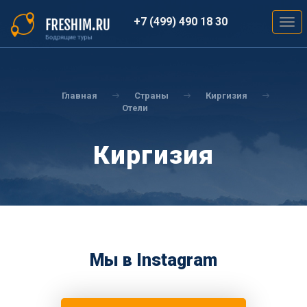
Перейти
к
+7 (499) 490 18 30
Togg
основному
navig
содержанию
Вы
здесь
Главная
Страны
Киргизия
Отели
Киргизия
Мы в Instagram