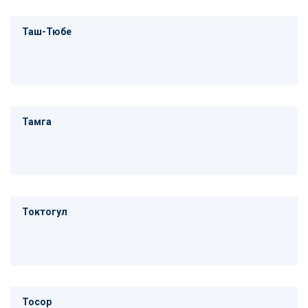
Таш-Тюбе
Тамга
Токтогул
Тосор