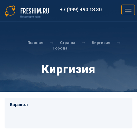
Перейти
к
+7 (499) 490 18 30
Togg
основному
navig
содержанию
Вы
здесь
Главная
Страны
Киргизия
Города
Киргизия
Каракол