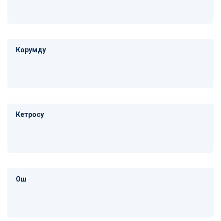
Корумду
Кетросу
Ош