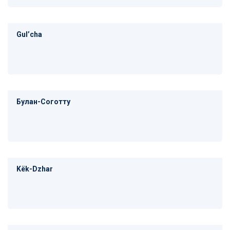
Gulʼcha
Булан-Соготту
Këk-Dzhar