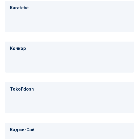
Karatëbë
Кочкор
Tokolʼdosh
Каджи-Сай