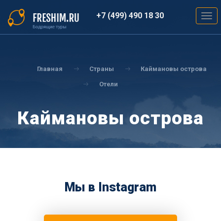
Перейти
к
+7 (499) 490 18 30
Togg
основному
navig
содержанию
Вы
здесь
Главная
Страны
Каймановы острова
Отели
Каймановы острова
Мы в Instagram