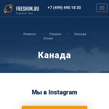
Перейти
к
+7 (499) 490 18 30
Togg
основному
navig
содержанию
Вы
здесь
Главная
Страны
Канада
Отели
Канада
Мы в Instagram