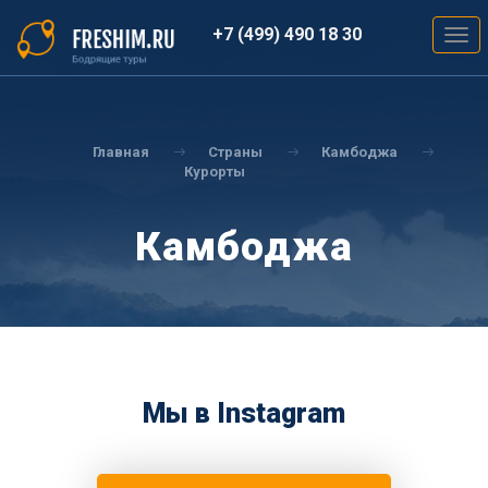
Перейти
к
+7 (499) 490 18 30
Togg
основному
navig
содержанию
Вы
здесь
Главная
Страны
Камбоджа
Курорты
Камбоджа
Мы в Instagram