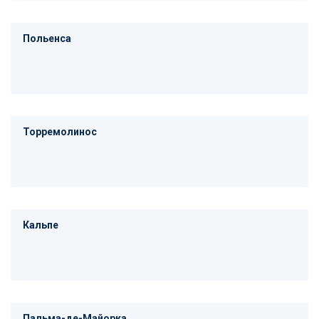
Польенса
Торремолинос
Кальпе
Пальма-де-Майорка