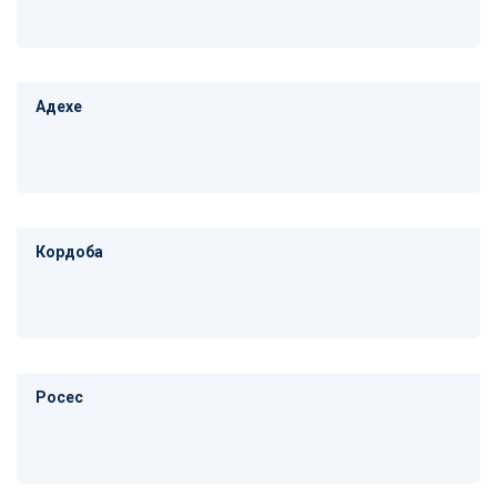
Адехе
Кордоба
Росес