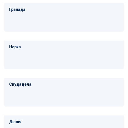
Гранада
Нерха
Сиудадела
Дения