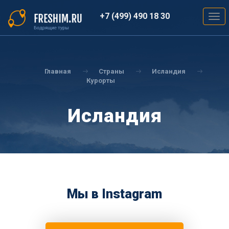
Перейти
к
+7 (499) 490 18 30
Togg
основному
navig
содержанию
Вы
здесь
Главная
Страны
Исландия
Курорты
Исландия
Мы в Instagram