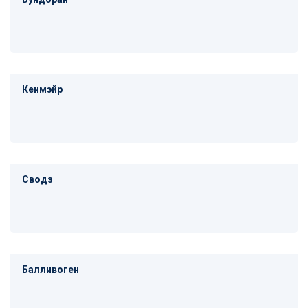
Кенмэйр
Сводз
Балливоген