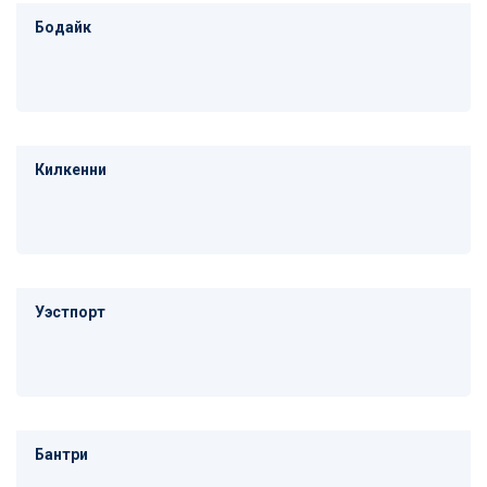
Бодайк
Килкенни
Уэстпорт
Бантри