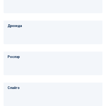
Дрохеда
Рослэр
Слайго