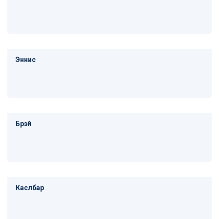
Эннис
Брэй
Каслбар