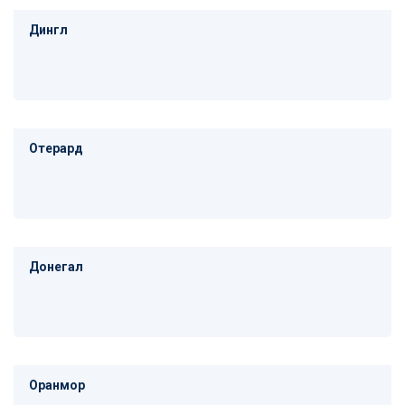
Дингл
Отерард
Донегал
Оранмор