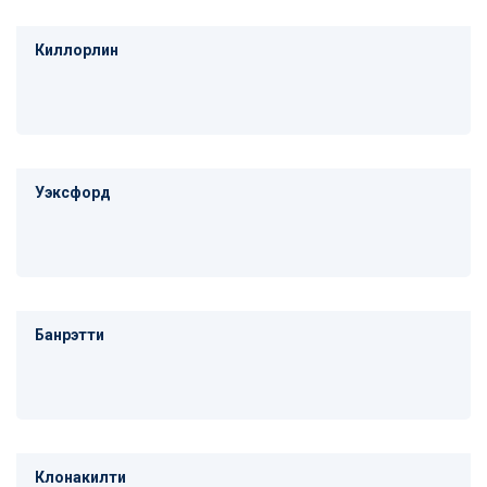
Киллорлин
Уэксфорд
Банрэтти
Клонакилти