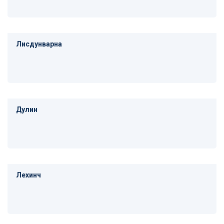
Лисдунварна
Дулин
Лехинч