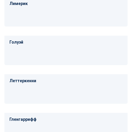
Лимерик
Голуэй
Леттеркенни
Гленгаррифф