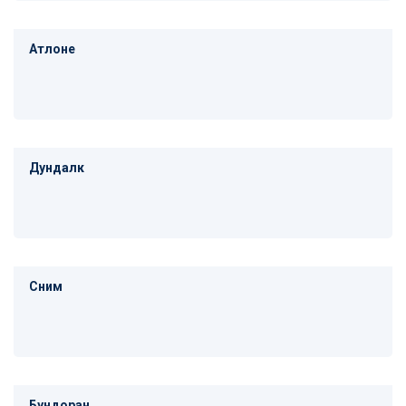
Атлоне
Дундалк
Сним
Бундоран