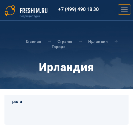
Перейти
к
+7 (499) 490 18 30
Togg
основному
navig
содержанию
Вы
здесь
Главная
Страны
Ирландия
Города
Ирландия
Трали