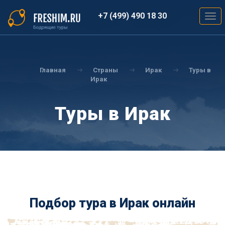
Перейти
к
+7 (499) 490 18 30
Togg
основному
navig
содержанию
Вы
здесь
Главная
Страны
Ирак
Туры в
Ирак
Туры в Ирак
Подбор тура в Ирак онлайн