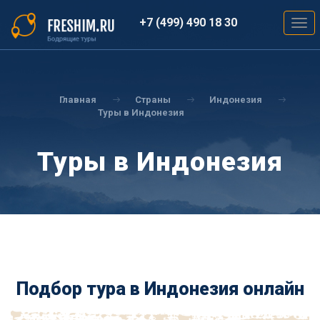
Перейти
к
+7 (499) 490 18 30
Togg
основному
navig
содержанию
Вы
здесь
Главная
Страны
Индонезия
Туры в Индонезия
Туры в Индонезия
Подбор тура в Индонезия онлайн