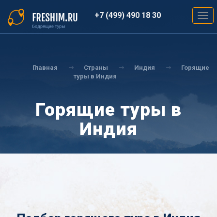
Перейти
к
+7 (499) 490 18 30
Togg
основному
navig
содержанию
Вы
здесь
Главная
Страны
Индия
Горящие
туры в Индия
Горящие туры в
Индия