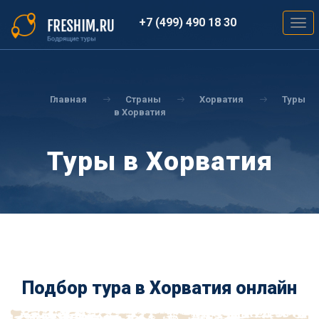
Перейти
к
+7 (499) 490 18 30
Togg
основному
navig
содержанию
Вы
здесь
Главная
Страны
Хорватия
Туры
в Хорватия
Туры в Хорватия
Подбор тура в Хорватия онлайн