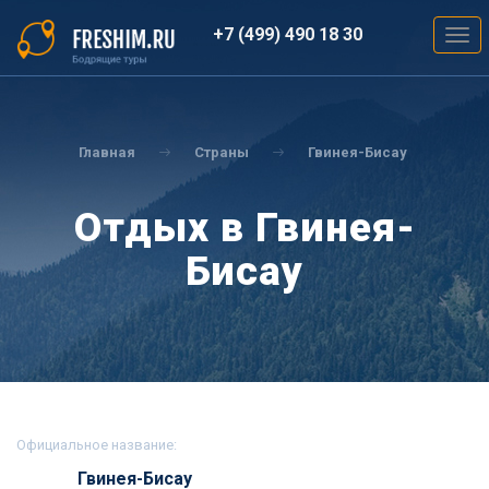
Перейти
к
+7 (499) 490 18 30
Togg
основному
navig
содержанию
Вы
здесь
Главная
Страны
Гвинея-Бисау
Отдых в Гвинея-
Бисау
Официальное название:
Гвинея-Бисау