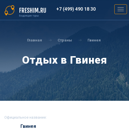
Перейти
к
+7 (499) 490 18 30
Togg
основному
navig
содержанию
Вы
здесь
Главная
Страны
Гвинея
Отдых в Гвинея
Официальное название:
Гвинея