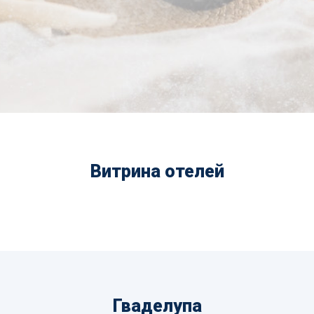
Витрина отелей
Гваделупа