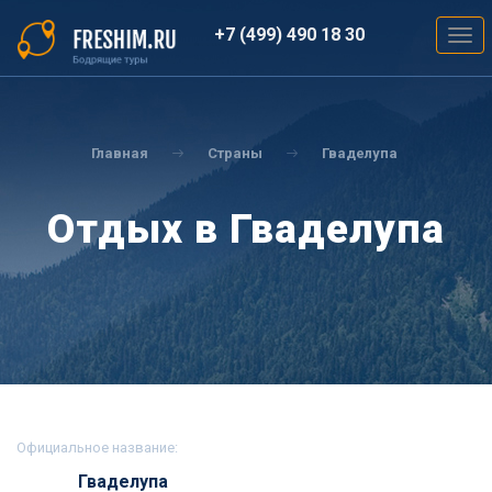
Перейти
к
+7 (499) 490 18 30
Togg
основному
navig
содержанию
Вы
здесь
Главная
Страны
Гваделупа
Отдых в Гваделупа
Официальное название:
Гваделупа