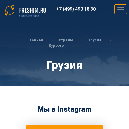
Перейти
к
+7 (499) 490 18 30
Togg
основному
navig
содержанию
Вы
здесь
Главная
Страны
Грузия
Курорты
Грузия
Мы в Instagram