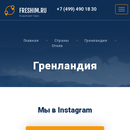
Перейти
к
+7 (499) 490 18 30
Togg
основному
navig
содержанию
Вы
здесь
Главная
Страны
Гренландия
Отели
Гренландия
Мы в Instagram