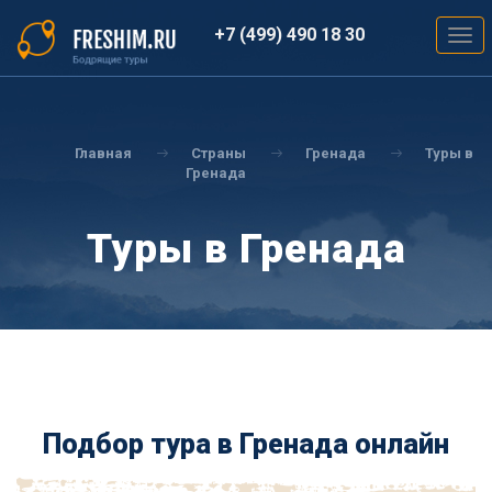
Перейти
к
+7 (499) 490 18 30
Togg
основному
navig
содержанию
Вы
здесь
Главная
Страны
Гренада
Туры в
Гренада
Туры в Гренада
Подбор тура в Гренада онлайн