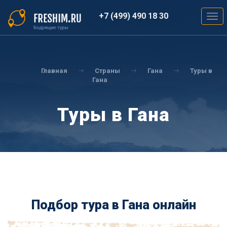
Перейти
к
+7 (499) 490 18 30
Togg
основному
navig
содержанию
Вы
здесь
Главная
Страны
Гана
Туры в
Гана
Туры в Гана
Подбор тура в Гана онлайн