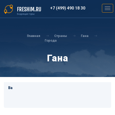
Перейти
к
+7 (499) 490 18 30
Togg
основному
navig
содержанию
Вы
здесь
Главная
Страны
Гана
Города
Гана
Ва