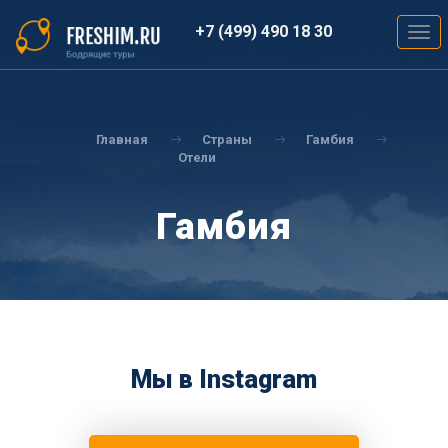
Перейти
к
+7 (499) 490 18 30
Togg
основному
navig
содержанию
Вы
здесь
Главная
Страны
Гамбия
Отели
Гамбия
Мы в Instagram