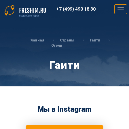
Перейти
к
+7 (499) 490 18 30
Togg
основному
navig
содержанию
Вы
здесь
Главная
Страны
Гаити
Отели
Гаити
Мы в Instagram