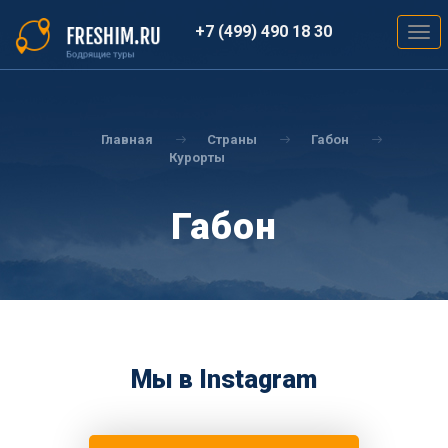
Перейти
к
+7 (499) 490 18 30
Togg
основному
navig
содержанию
Вы
здесь
Главная
Страны
Габон
Курорты
Габон
Мы в Instagram