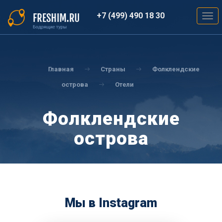
Перейти
к
+7 (499) 490 18 30
Togg
основному
navig
содержанию
Вы
здесь
Главная
Страны
Фолклендские
острова
Отели
Фолклендские
острова
Мы в Instagram