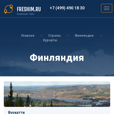
Перейти
к
+7 (499) 490 18 30
Togg
основному
navig
содержанию
Вы
здесь
Главная
Страны
Финляндия
Курорты
Финляндия
Вуокатти