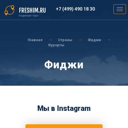
Перейти
к
+7 (499) 490 18 30
Togg
основному
navig
содержанию
Вы
здесь
Главная
Страны
Фиджи
Курорты
Фиджи
Мы в Instagram