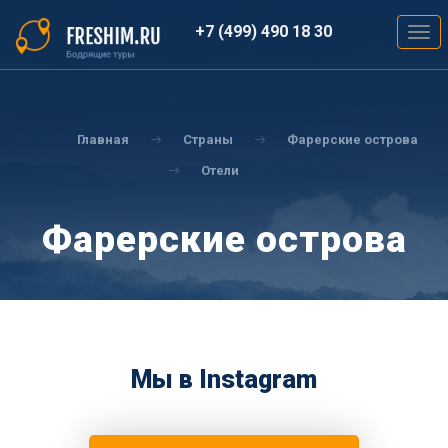
Перейти
к
+7 (499) 490 18 30
Togg
основному
navig
содержанию
Вы
здесь
Главная
Страны
Фарерские острова
Отели
Фарерские острова
Мы в Instagram