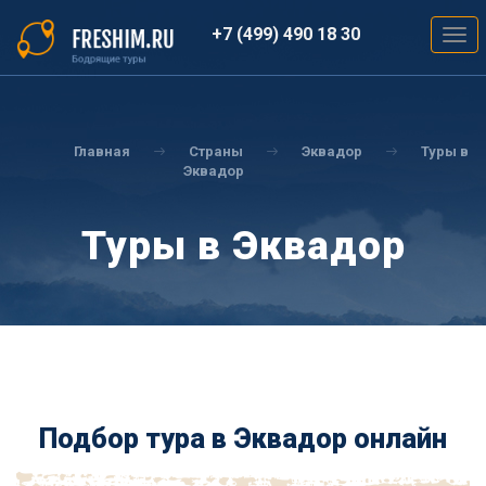
Перейти
к
+7 (499) 490 18 30
Togg
основному
navig
содержанию
Вы
здесь
Главная
Страны
Эквадор
Туры в
Эквадор
Туры в Эквадор
Подбор тура в Эквадор онлайн