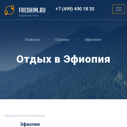
Перейти
к
+7 (499) 490 18 30
Togg
основному
navig
содержанию
Вы
здесь
Главная
Страны
Эфиопия
Отдых в Эфиопия
Официальное название:
Эфиопия