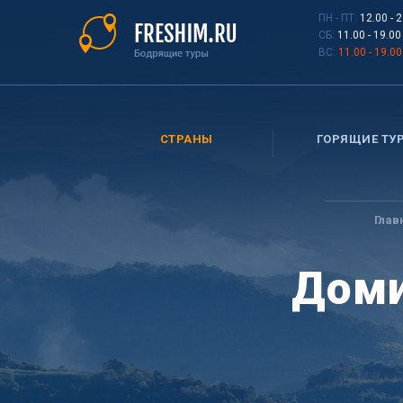
Перейти
ПН - ПТ:
12.00 - 
к
СБ:
11.00 - 19.00
основному
ВС:
11.00 - 19.00
содержанию
СТРАНЫ
ГОРЯЩИЕ ТУ
Вы
здесь
Глав
Доми