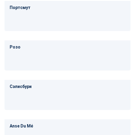
Портсмут
Розо
Сэлисбури
Anse Du Mé