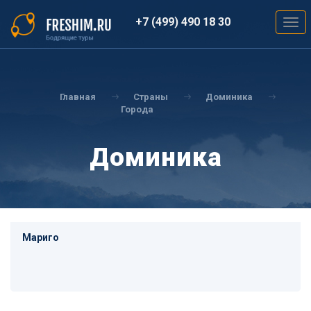
Перейти
к
+7 (499) 490 18 30
Togg
основному
navig
содержанию
Вы
здесь
Главная
Страны
Доминика
Города
Доминика
Мариго