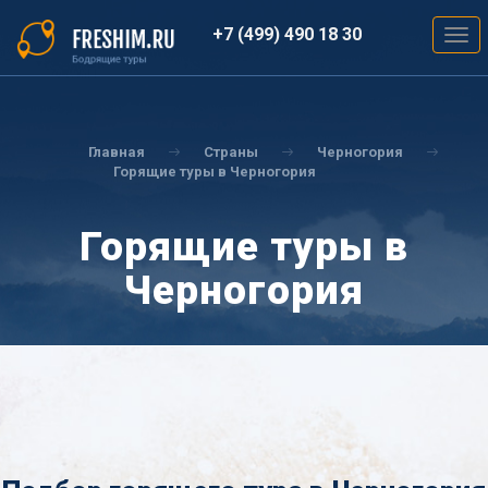
Перейти
к
+7 (499) 490 18 30
Togg
основному
navig
содержанию
Вы
здесь
Главная
Страны
Черногория
Горящие туры в Черногория
Горящие туры в
Черногория