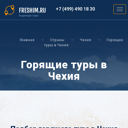
Перейти
к
+7 (499) 490 18 30
Togg
основному
navig
содержанию
Вы
здесь
Главная
Страны
Чехия
Горящие
туры в Чехия
Горящие туры в
Чехия