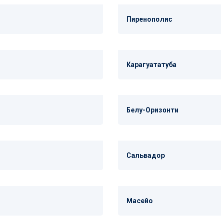
Пиренополис
Карагуататуба
Белу-Оризонти
Сальвадор
Масейо