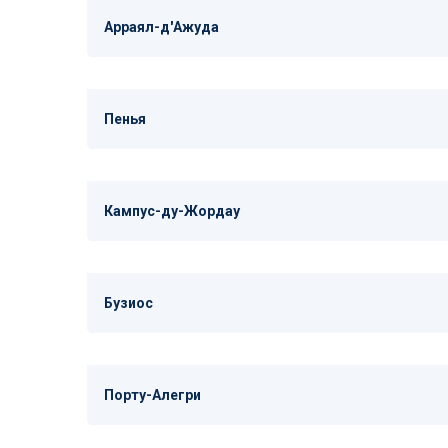
Арраял-д'Ажуда
Пенья
Кампус-ду-Жордау
Бузиос
Порту-Алегри