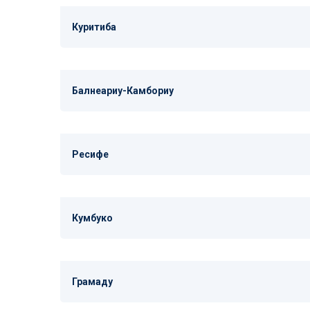
Куритиба
Балнеариу-Камбориу
Ресифе
Кумбуко
Грамаду