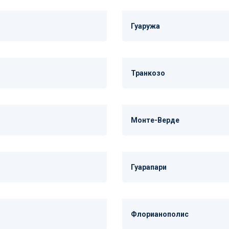
Гуаружа
Транкозо
Монте-Верде
Гуарапари
Флорианополис