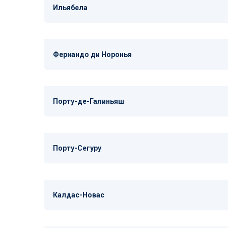
Ильябела
Фернандо ди Норонья
Порту-де-Галиньяш
Порту-Сегуру
Калдас-Новас