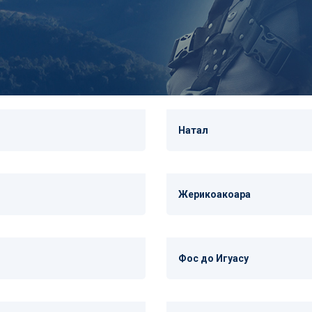
Натал
Жерикоакоара
Фос до Игуасу