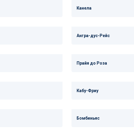
Канела
Ангра-дус-Рейс
Прайя до Роза
Кабу-Фриу
Бомбиньяс